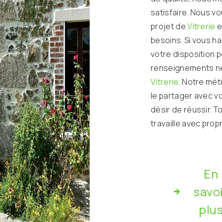
satisfaire. Nous v
projet de
Vitrerie
e
besoins. Si vous h
votre disposition 
renseignements né
Vitrerie
. Notre mét
le partager avec v
désir de réussir. T
travaille avec prop
En
savo
plu