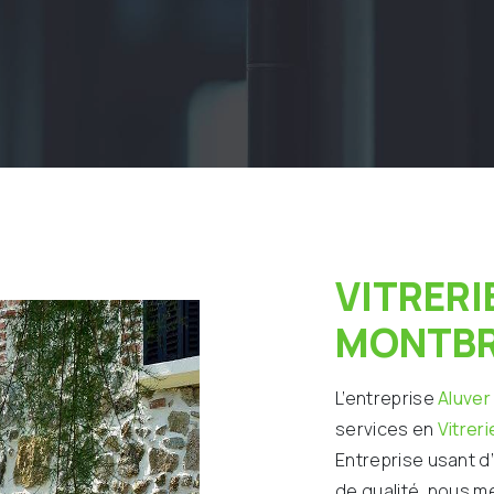
VITRERIE À
MONTBR
L’entreprise
Aluver
services en
Vitreri
Entreprise usant d
de qualité, nous m