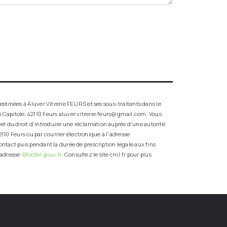
stinées à Aluver Vitrerie FEURS et ses sous-traitants dans le
 Capitole, 42110 Feurs aluver.vitrerie.feurs@gmail.com. Vous
t et du droit d’introduire une réclamation auprès d’une autorité
110 Feurs ou par courrier électronique à l'adresse
ntact puis pendant la durée de prescription légale aux fins
 adresse:
Bloctel.gouv.fr
. Consultez le site cnil.fr pour plus