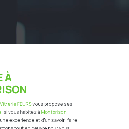
ISON
 Vitrerie FEURS
vous propose ses
e
, si vous habitez à
Montbrison
.
’une expérience et d’un savoir-faire
ettons tout en oeuvre pour vous