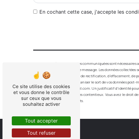
En cochant cette case, j'accepte les condi
** Les données personnelles communiquées sont nécessaires aux f
seul but de répondre à votre message. Les données collectées 
disposez de droits d’accès, de rectification, d’effacement, de p
de contrôle, ainsi que d’organiser le sort de vos données post-m
Ce site utilise des cookies
aluver.vitrerie.feurs@gmail.com. Un justificatif d'identité po
et vous donne le contrôle
probatoires et de gestion des contentieux. Vous avez le droit de
sur ceux que vous
d’informations sur vos droits.
souhaitez activer
Tout accepter
Tout refuser