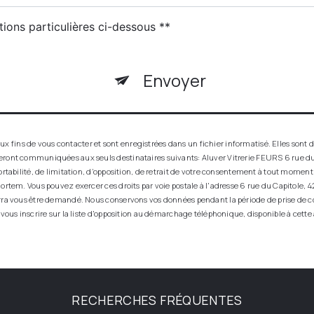
tions particulières ci-dessous **
Envoyer
ins de vous contacter et sont enregistrées dans un fichier informatisé. Elles sont de
seront communiquées aux seuls destinataires suivants: Aluver Vitrerie FEURS 6 rue du
ortabilité, de limitation, d’opposition, de retrait de votre consentement à tout momen
ortem. Vous pouvez exercer ces droits par voie postale à l'adresse 6 rue du Capitole, 42
urra vous être demandé. Nous conservons vos données pendant la période de prise de co
 vous inscrire sur la liste d'opposition au démarchage téléphonique, disponible à cette
RECHERCHES FRÉQUENTES