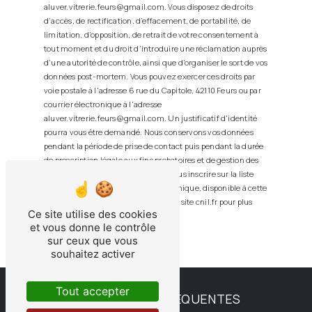
aluver.vitrerie.feurs@gmail.com. Vous disposez de droits
d’accès, de rectification, d’effacement, de portabilité, de
limitation, d’opposition, de retrait de votre consentement à
tout moment et du droit d’introduire une réclamation auprès
d’une autorité de contrôle, ainsi que d’organiser le sort de vos
données post-mortem. Vous pouvez exercer ces droits par
voie postale à l'adresse 6 rue du Capitole, 42110 Feurs ou par
courrier électronique à l'adresse
aluver.vitrerie.feurs@gmail.com. Un justificatif d'identité
pourra vous être demandé. Nous conservons vos données
pendant la période de prise de contact puis pendant la durée
de prescription légale aux fins probatoires et de gestion des
contentieux. Vous avez le droit de vous inscrire sur la liste
d'opposition au démarchage téléphonique, disponible à cette
adresse:
Bloctel.gouv.fr
. Consultez le site cnil.fr pour plus
Ce site utilise des cookies
d’informations sur vos droits.
et vous donne le contrôle
sur ceux que vous
souhaitez activer
Tout accepter
RECHERCHES FRÉQUENTES