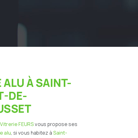
T-DE-
USSET
 Vitrerie FEURS
vous propose ses
e alu
, si vous habitez à
Saint-