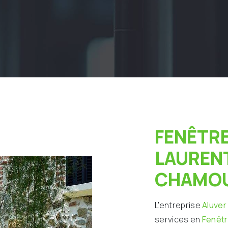
FENÊTRE ALU À SAINT-
LAUREN
CHAMO
L’entreprise
Aluver
services en
Fenêtr