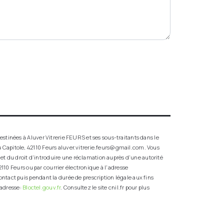
stinées à Aluver Vitrerie FEURS et ses sous-traitants dans le
 Capitole, 42110 Feurs aluver.vitrerie.feurs@gmail.com. Vous
t et du droit d’introduire une réclamation auprès d’une autorité
110 Feurs ou par courrier électronique à l'adresse
ntact puis pendant la durée de prescription légale aux fins
 adresse:
Bloctel.gouv.fr
. Consultez le site cnil.fr pour plus