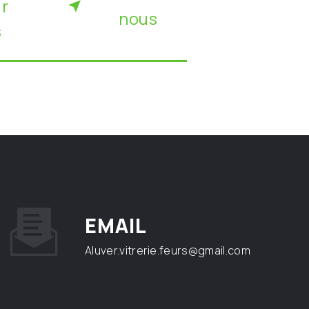
ir
nous
s
EMAIL
aluver.vitrerie.feurs@gmail.com