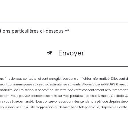
tions particulières ci-dessous **
Envoyer
ins de vous contacter et sont enregistrées dans un fichier informatisé. Elles sont de
seront communiquées aux seuls destinataires suivants: Aluver Vitrerie FEURS 6 rue du
ortabilité, de limitation, d’opposition, de retrait de votre consentement à tout momen
ortem. Vous pouvez exercer ces droits par voie postale à l'adresse 6 rue du Capitole, 42
urra vous être demandé. Nous conservons vos données pendant la période de prise de co
 vous inscrire sur la liste d'opposition au démarchage téléphonique, disponible à cette