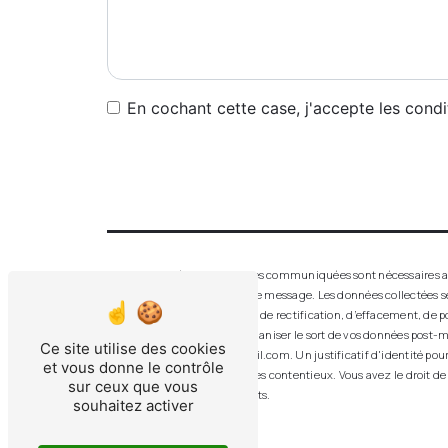
En cochant cette case, j'accepte les condi
** Les données personnelles communiquées sont nécessaires aux f
seul but de répondre à votre message. Les données collectées 
disposez de droits d’accès, de rectification, d’effacement, de p
de contrôle, ainsi que d’organiser le sort de vos données post-m
Ce site utilise des cookies
aluver.vitrerie.feurs@gmail.com. Un justificatif d'identité po
et vous donne le contrôle
probatoires et de gestion des contentieux. Vous avez le droit de
sur ceux que vous
d’informations sur vos droits.
souhaitez activer