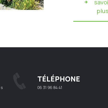
savo
plu
TÉLÉPHONE
rs
06 31 96 84 41