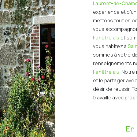
Laurent-de-Cham
expérience et d’un 
mettons tout en oe
vous accompagnons
Fenêtre alu
et somm
vous habitez à
Sai
sommes à votre dis
renseignements né
Fenêtre alu
. Notre
et le partager ave
désir de réussir. T
travaille avec prop
En