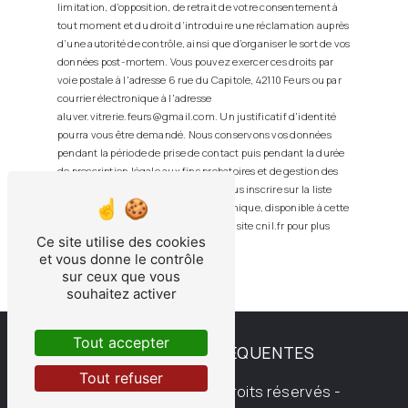
limitation, d’opposition, de retrait de votre consentement à
tout moment et du droit d’introduire une réclamation auprès
d’une autorité de contrôle, ainsi que d’organiser le sort de vos
données post-mortem. Vous pouvez exercer ces droits par
voie postale à l'adresse 6 rue du Capitole, 42110 Feurs ou par
courrier électronique à l'adresse
aluver.vitrerie.feurs@gmail.com. Un justificatif d'identité
pourra vous être demandé. Nous conservons vos données
pendant la période de prise de contact puis pendant la durée
de prescription légale aux fins probatoires et de gestion des
contentieux. Vous avez le droit de vous inscrire sur la liste
d'opposition au démarchage téléphonique, disponible à cette
adresse:
Bloctel.gouv.fr
. Consultez le site cnil.fr pour plus
Ce site utilise des cookies
d’informations sur vos droits.
et vous donne le contrôle
sur ceux que vous
souhaitez activer
Tout accepter
RECHERCHES FRÉQUENTES
Tout refuser
©
Vistalid
- 2026 - Tous droits réservés -