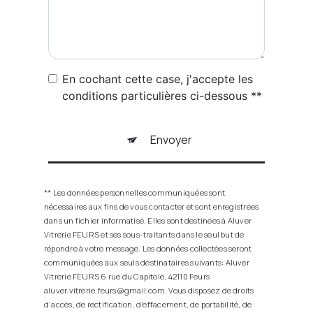
En cochant cette case, j'accepte les
conditions particulières ci-dessous **
Envoyer
** Les données personnelles communiquées sont
nécessaires aux fins de vous contacter et sont enregistrées
dans un fichier informatisé. Elles sont destinées à Aluver
Vitrerie FEURS et ses sous-traitants dans le seul but de
répondre à votre message. Les données collectées seront
communiquées aux seuls destinataires suivants: Aluver
Vitrerie FEURS 6 rue du Capitole, 42110 Feurs
aluver.vitrerie.feurs@gmail.com. Vous disposez de droits
d’accès, de rectification, d’effacement, de portabilité, de