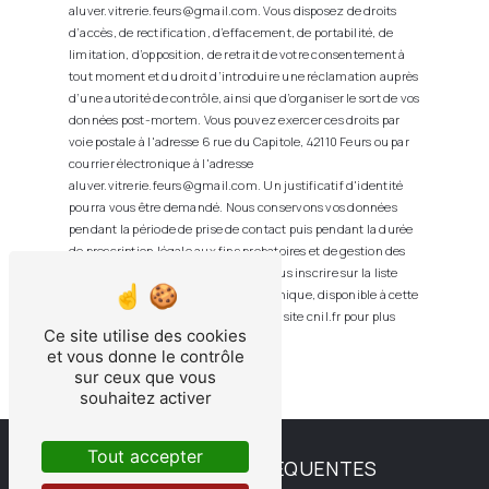
aluver.vitrerie.feurs@gmail.com. Vous disposez de droits
d’accès, de rectification, d’effacement, de portabilité, de
limitation, d’opposition, de retrait de votre consentement à
tout moment et du droit d’introduire une réclamation auprès
d’une autorité de contrôle, ainsi que d’organiser le sort de vos
données post-mortem. Vous pouvez exercer ces droits par
voie postale à l'adresse 6 rue du Capitole, 42110 Feurs ou par
courrier électronique à l'adresse
aluver.vitrerie.feurs@gmail.com. Un justificatif d'identité
pourra vous être demandé. Nous conservons vos données
pendant la période de prise de contact puis pendant la durée
de prescription légale aux fins probatoires et de gestion des
contentieux. Vous avez le droit de vous inscrire sur la liste
d'opposition au démarchage téléphonique, disponible à cette
adresse:
Bloctel.gouv.fr
. Consultez le site cnil.fr pour plus
Ce site utilise des cookies
d’informations sur vos droits.
et vous donne le contrôle
sur ceux que vous
souhaitez activer
Tout accepter
RECHERCHES FRÉQUENTES