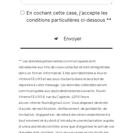
En cochant cette case, j'accepte les
conditions particulières ci-dessous **
Envoyer
** Les données personnelles communiquées sont
nécessaires aux fins de vous contacter et sont enregistrées
dans un fichier informatisé. Elles sont destinées à Aluver
Vitrerie FEURS et ses sous-traitants dans le seul but de
répondre à votre message. Les données collectées seront
communiquées aux seuls destinataires suivants: Aluver
Vitrerie FEURS 6 rue du Capitole, 42110 Feurs
aluver.vitrerie.feurs@gmail.com. Vous disposez de droits
d’accès, de rectification, d’effacement, de portabilité, de
limitation, d’opposition, de retrait de votre consentement à
tout moment et du droit d’introduire une réclamation auprès
d’une autorité de contrôle, ainsi que d’organiser le sort de vos
données post-mortem. Vous pouvez exercer ces droits par