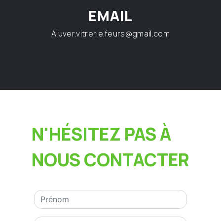
EMAIL
aluver.vitrerie.feurs@gmail.com
N'HÉSITEZ PAS À
NOUS CONTACTER