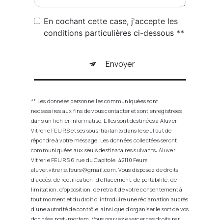
En cochant cette case, j'accepte les
conditions particulières ci-dessous **
Envoyer
** Les données personnelles communiquées sont
nécessaires aux fins de vous contacter et sont enregistrées
dans un fichier informatisé. Elles sont destinées à Aluver
Vitrerie FEURS et ses sous-traitants dans le seul but de
répondre à votre message. Les données collectées seront
communiquées aux seuls destinataires suivants: Aluver
Vitrerie FEURS 6 rue du Capitole, 42110 Feurs
aluver.vitrerie.feurs@gmail.com. Vous disposez de droits
d’accès, de rectification, d’effacement, de portabilité, de
limitation, d’opposition, de retrait de votre consentement à
tout moment et du droit d’introduire une réclamation auprès
d’une autorité de contrôle, ainsi que d’organiser le sort de vos
données post-mortem. Vous pouvez exercer ces droits par