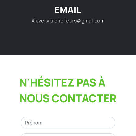
EMAIL
aluver.vitrerie.feurs@gmail.com
N'HÉSITEZ PAS À
NOUS CONTACTER