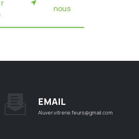
ir
nous
s
EMAIL
aluver.vitrerie.feurs@gmail.com