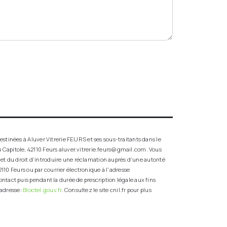
stinées à Aluver Vitrerie FEURS et ses sous-traitants dans le
 Capitole, 42110 Feurs aluver.vitrerie.feurs@gmail.com. Vous
t et du droit d’introduire une réclamation auprès d’une autorité
110 Feurs ou par courrier électronique à l'adresse
ntact puis pendant la durée de prescription légale aux fins
 adresse:
Bloctel.gouv.fr
. Consultez le site cnil.fr pour plus