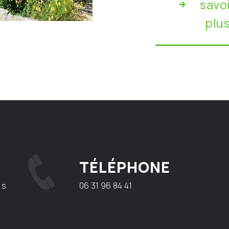
savo
plu
TÉLÉPHONE
rs
06 31 96 84 41