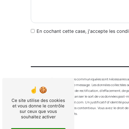
En cochant cette case, j'accepte les condi
** Les données personnelles communiquées sont nécessaires aux f
seul but de répondre à votre message. Les données collectées 
disposez de droits d’accès, de rectification, d’effacement, de p
de contrôle, ainsi que d’organiser le sort de vos données post-m
Ce site utilise des cookies
aluver.vitrerie.feurs@gmail.com. Un justificatif d'identité po
et vous donne le contrôle
probatoires et de gestion des contentieux. Vous avez le droit de
sur ceux que vous
d’informations sur vos droits.
souhaitez activer