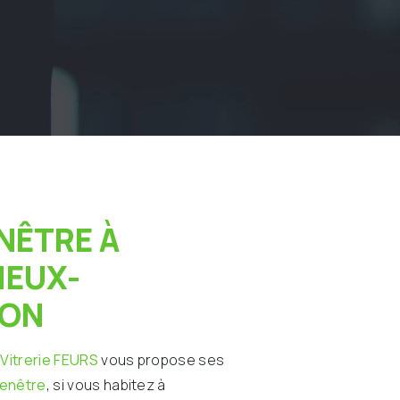
IEUX-
ÉON
 Vitrerie FEURS
vous propose ses
fenêtre
, si vous habitez à