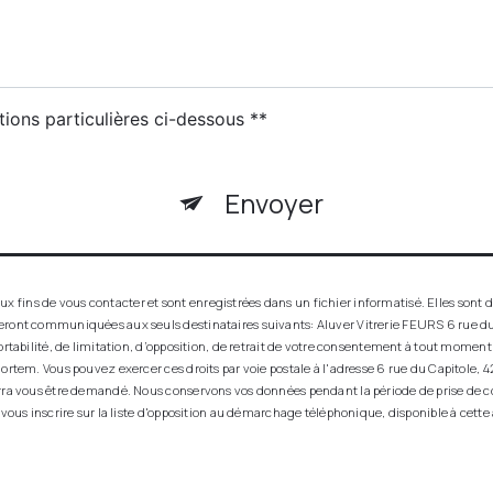
tions particulières ci-dessous **
Envoyer
ins de vous contacter et sont enregistrées dans un fichier informatisé. Elles sont de
seront communiquées aux seuls destinataires suivants: Aluver Vitrerie FEURS 6 rue du
ortabilité, de limitation, d’opposition, de retrait de votre consentement à tout momen
ortem. Vous pouvez exercer ces droits par voie postale à l'adresse 6 rue du Capitole, 42
urra vous être demandé. Nous conservons vos données pendant la période de prise de co
 vous inscrire sur la liste d'opposition au démarchage téléphonique, disponible à cette