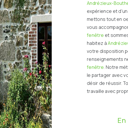
Andrézieux-Bouth
expérience et d’un 
mettons tout en oe
vous accompagnons
fenêtre
et sommes 
habitez à
Andrézi
votre disposition 
renseignements né
fenêtre
. Notre mét
le partager avec v
désir de réussir. T
travaille avec prop
En