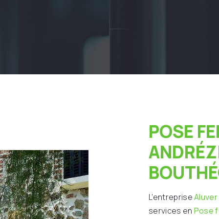
POSE FENÊTRE À
ANDRÉZ
BOUTH
L’entreprise
Aluver
services en
Pose 