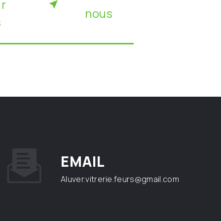
ir
nous
s
EMAIL
aluver.vitrerie.feurs@gmail.com