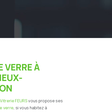
IEUX-
ÉON
 Vitrerie FEURS
vous propose ses
de verre
, si vous habitez à