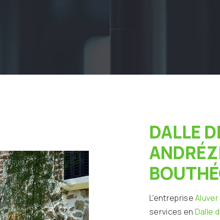
DALLE DE VERRE À
ANDRÉZ
BOUTH
L’entreprise
Aluver
services en
Dalle 