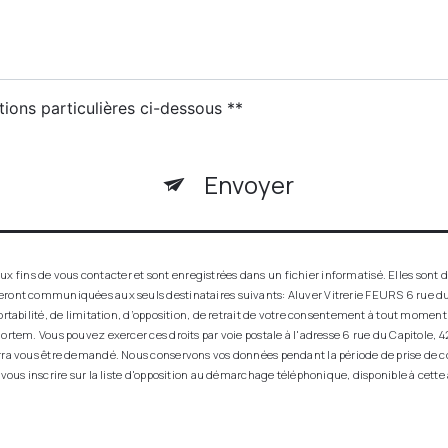
tions particulières ci-dessous **
Envoyer
ins de vous contacter et sont enregistrées dans un fichier informatisé. Elles sont de
seront communiquées aux seuls destinataires suivants: Aluver Vitrerie FEURS 6 rue du
ortabilité, de limitation, d’opposition, de retrait de votre consentement à tout momen
ortem. Vous pouvez exercer ces droits par voie postale à l'adresse 6 rue du Capitole, 42
urra vous être demandé. Nous conservons vos données pendant la période de prise de co
 vous inscrire sur la liste d'opposition au démarchage téléphonique, disponible à cette