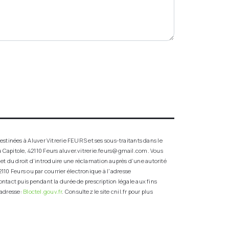
stinées à Aluver Vitrerie FEURS et ses sous-traitants dans le
 Capitole, 42110 Feurs aluver.vitrerie.feurs@gmail.com. Vous
t et du droit d’introduire une réclamation auprès d’une autorité
110 Feurs ou par courrier électronique à l'adresse
ntact puis pendant la durée de prescription légale aux fins
 adresse:
Bloctel.gouv.fr
. Consultez le site cnil.fr pour plus