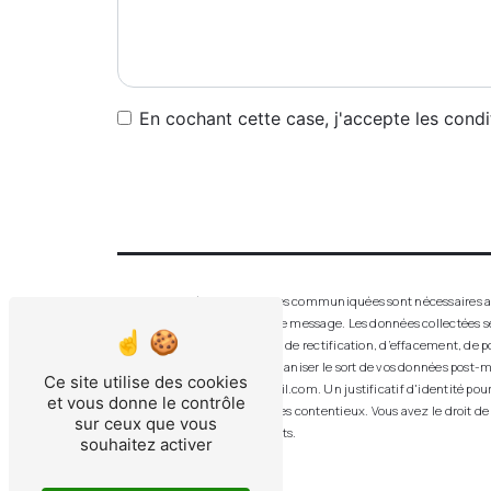
En cochant cette case, j'accepte les condi
** Les données personnelles communiquées sont nécessaires aux f
seul but de répondre à votre message. Les données collectées 
disposez de droits d’accès, de rectification, d’effacement, de p
de contrôle, ainsi que d’organiser le sort de vos données post-m
Ce site utilise des cookies
aluver.vitrerie.feurs@gmail.com. Un justificatif d'identité po
et vous donne le contrôle
probatoires et de gestion des contentieux. Vous avez le droit de
sur ceux que vous
d’informations sur vos droits.
souhaitez activer