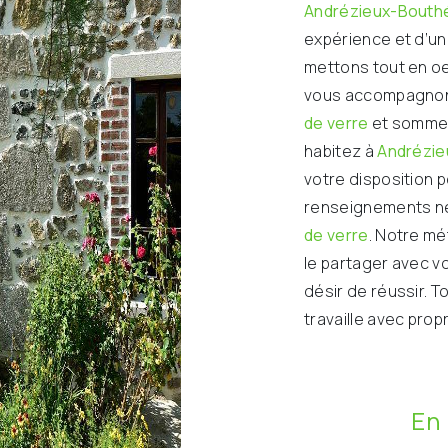
Andrézieux-Bouth
expérience et d’un 
mettons tout en oe
vous accompagnons
de verre
et sommes 
habitez à
Andrézi
votre disposition 
renseignements né
de verre
. Notre mé
le partager avec v
désir de réussir. T
travaille avec prop
En