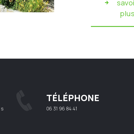
savo
plu
TÉLÉPHONE
rs
06 31 96 84 41