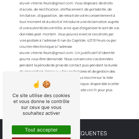
aluver.vitrerie.feurs@gmail.com. Vous disposez de droits
d’accès, de rectification, d’effacement, de portabilité, de
limitation, d’opposition, de retrait de votre consentement à
tout moment et du droit d’introduire une réclamation auprès
d’une autorité de contrôle, ainsi que d’organiser le sort de vos
données post-mortem. Vous pouvez exercer ces droits par
voie postale à l'adresse 6 rue du Capitole, 42110 Feurs ou par
courrier électronique à l'adresse
aluver.vitrerie.feurs@gmail.com. Un justificatif d'identité
pourra vous être demandé. Nous conservons vos données
pendant la période de prise de contact puis pendant la durée
de prescription légale aux fins probatoires et de gestion des
contentieux. Vous avez le droit de vous inscrire sur la liste
d'opposition au démarchage téléphonique, disponible à cette
adresse:
Bloctel.gouv.fr
. Consultez le site cnil.fr pour plus
Ce site utilise des cookies
d’informations sur vos droits.
et vous donne le contrôle
sur ceux que vous
souhaitez activer
Tout accepter
RECHERCHES FRÉQUENTES