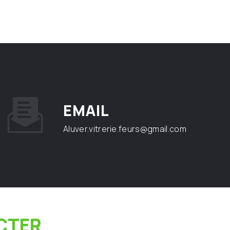
EMAIL
aluver.vitrerie.feurs@gmail.com
CTER