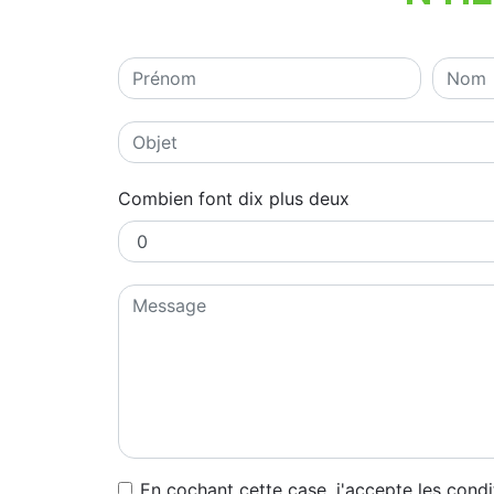
Combien font dix plus deux
En cochant cette case, j'accepte les condi