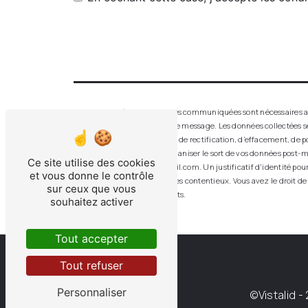
** Les données personnelles communiquées sont nécessaires aux f
seul but de répondre à votre message. Les données collectées 
disposez de droits d’accès, de rectification, d’effacement, de p
de contrôle, ainsi que d’organiser le sort de vos données post-m
Ce site utilise des cookies
aluver.vitrerie.feurs@gmail.com. Un justificatif d'identité po
et vous donne le contrôle
probatoires et de gestion des contentieux. Vous avez le droit de
sur ceux que vous
d’informations sur vos droits.
souhaitez activer
Tout accepter
Tout refuser
Personnaliser
©
Vistalid
- 