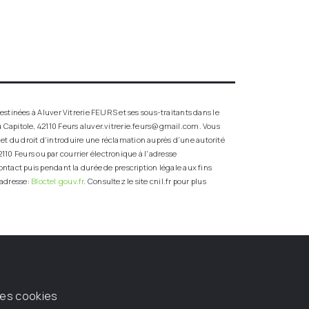
stinées à Aluver Vitrerie FEURS et ses sous-traitants dans le
 Capitole, 42110 Feurs aluver.vitrerie.feurs@gmail.com. Vous
t et du droit d’introduire une réclamation auprès d’une autorité
110 Feurs ou par courrier électronique à l'adresse
ntact puis pendant la durée de prescription légale aux fins
 adresse:
Bloctel.gouv.fr
. Consultez le site cnil.fr pour plus
des cookies