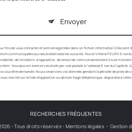
Envoyer
ins de vous contacter et sont enregistrées dans un fichier informatisé. Elles sont de
seront communiquées aux seuls destinataires suivants: Aluver Vitrerie FEURS 6 rue du
ortabilité, de limitation, d’opposition, de retrait de votre consentement à tout momen
ortem. Vous pouvez exercer ces droits par voie postale à l'adresse 6 rue du Capitole, 42
urra vous être demandé. Nous conservons vos données pendant la période de prise de co
 vous inscrire sur la liste d'opposition au démarchage téléphonique, disponible à cette
RECHERCHES FRÉQUENTES
2026 - Tous droits réservés -
Mentions légales
-
Gestion 