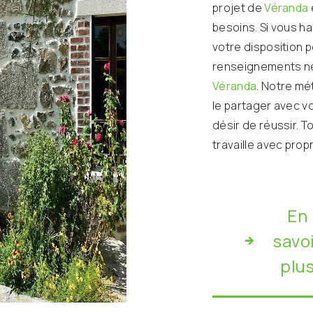
projet de
Véranda
besoins. Si vous h
votre disposition 
renseignements né
Véranda
. Notre mé
le partager avec v
désir de réussir. T
travaille avec prop
En
savo
plu