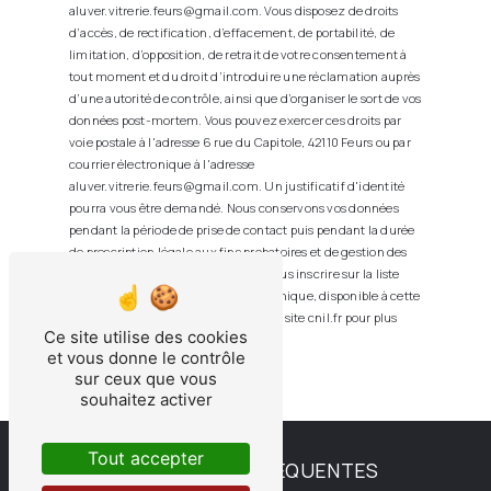
aluver.vitrerie.feurs@gmail.com. Vous disposez de droits
d’accès, de rectification, d’effacement, de portabilité, de
limitation, d’opposition, de retrait de votre consentement à
tout moment et du droit d’introduire une réclamation auprès
d’une autorité de contrôle, ainsi que d’organiser le sort de vos
données post-mortem. Vous pouvez exercer ces droits par
voie postale à l'adresse 6 rue du Capitole, 42110 Feurs ou par
courrier électronique à l'adresse
aluver.vitrerie.feurs@gmail.com. Un justificatif d'identité
pourra vous être demandé. Nous conservons vos données
pendant la période de prise de contact puis pendant la durée
de prescription légale aux fins probatoires et de gestion des
contentieux. Vous avez le droit de vous inscrire sur la liste
d'opposition au démarchage téléphonique, disponible à cette
adresse:
Bloctel.gouv.fr
. Consultez le site cnil.fr pour plus
Ce site utilise des cookies
d’informations sur vos droits.
et vous donne le contrôle
sur ceux que vous
souhaitez activer
Tout accepter
RECHERCHES FRÉQUENTES