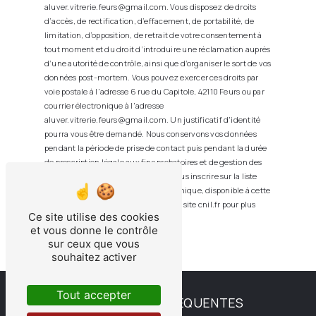
aluver.vitrerie.feurs@gmail.com. Vous disposez de droits
d’accès, de rectification, d’effacement, de portabilité, de
limitation, d’opposition, de retrait de votre consentement à
tout moment et du droit d’introduire une réclamation auprès
d’une autorité de contrôle, ainsi que d’organiser le sort de vos
données post-mortem. Vous pouvez exercer ces droits par
voie postale à l'adresse 6 rue du Capitole, 42110 Feurs ou par
courrier électronique à l'adresse
aluver.vitrerie.feurs@gmail.com. Un justificatif d'identité
pourra vous être demandé. Nous conservons vos données
pendant la période de prise de contact puis pendant la durée
de prescription légale aux fins probatoires et de gestion des
contentieux. Vous avez le droit de vous inscrire sur la liste
d'opposition au démarchage téléphonique, disponible à cette
adresse:
Bloctel.gouv.fr
. Consultez le site cnil.fr pour plus
Ce site utilise des cookies
d’informations sur vos droits.
et vous donne le contrôle
sur ceux que vous
souhaitez activer
Tout accepter
RECHERCHES FRÉQUENTES