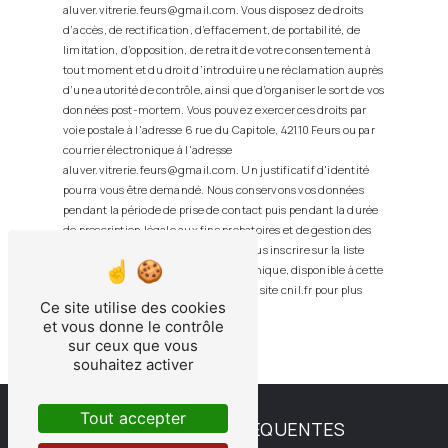
aluver.vitrerie.feurs@gmail.com. Vous disposez de droits
d’accès, de rectification, d’effacement, de portabilité, de
limitation, d’opposition, de retrait de votre consentement à
tout moment et du droit d’introduire une réclamation auprès
d’une autorité de contrôle, ainsi que d’organiser le sort de vos
données post-mortem. Vous pouvez exercer ces droits par
voie postale à l'adresse 6 rue du Capitole, 42110 Feurs ou par
courrier électronique à l'adresse
aluver.vitrerie.feurs@gmail.com. Un justificatif d'identité
pourra vous être demandé. Nous conservons vos données
pendant la période de prise de contact puis pendant la durée
de prescription légale aux fins probatoires et de gestion des
contentieux. Vous avez le droit de vous inscrire sur la liste
d'opposition au démarchage téléphonique, disponible à cette
adresse:
Bloctel.gouv.fr
. Consultez le site cnil.fr pour plus
Ce site utilise des cookies
d’informations sur vos droits.
et vous donne le contrôle
sur ceux que vous
souhaitez activer
Tout accepter
RECHERCHES FRÉQUENTES