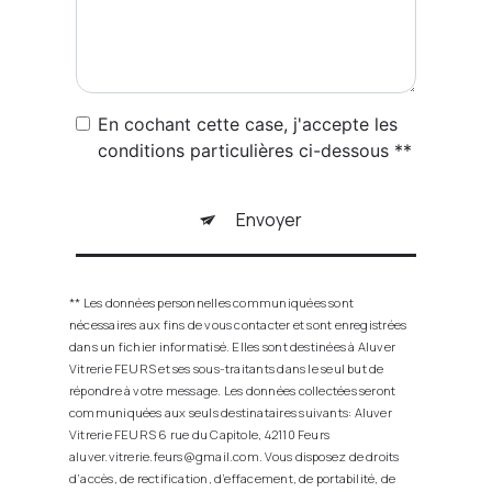
En cochant cette case, j'accepte les
conditions particulières ci-dessous **
Envoyer
** Les données personnelles communiquées sont
nécessaires aux fins de vous contacter et sont enregistrées
dans un fichier informatisé. Elles sont destinées à Aluver
Vitrerie FEURS et ses sous-traitants dans le seul but de
répondre à votre message. Les données collectées seront
communiquées aux seuls destinataires suivants: Aluver
Vitrerie FEURS 6 rue du Capitole, 42110 Feurs
aluver.vitrerie.feurs@gmail.com. Vous disposez de droits
d’accès, de rectification, d’effacement, de portabilité, de