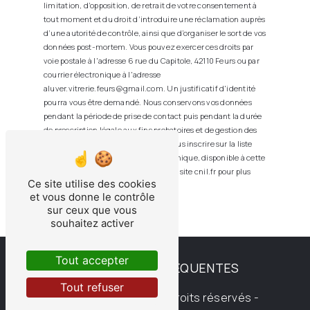
limitation, d’opposition, de retrait de votre consentement à
tout moment et du droit d’introduire une réclamation auprès
d’une autorité de contrôle, ainsi que d’organiser le sort de vos
données post-mortem. Vous pouvez exercer ces droits par
voie postale à l'adresse 6 rue du Capitole, 42110 Feurs ou par
courrier électronique à l'adresse
aluver.vitrerie.feurs@gmail.com. Un justificatif d'identité
pourra vous être demandé. Nous conservons vos données
pendant la période de prise de contact puis pendant la durée
de prescription légale aux fins probatoires et de gestion des
contentieux. Vous avez le droit de vous inscrire sur la liste
d'opposition au démarchage téléphonique, disponible à cette
adresse:
Bloctel.gouv.fr
. Consultez le site cnil.fr pour plus
Ce site utilise des cookies
d’informations sur vos droits.
et vous donne le contrôle
sur ceux que vous
souhaitez activer
Tout accepter
RECHERCHES FRÉQUENTES
Tout refuser
©
Vistalid
- 2026 - Tous droits réservés -