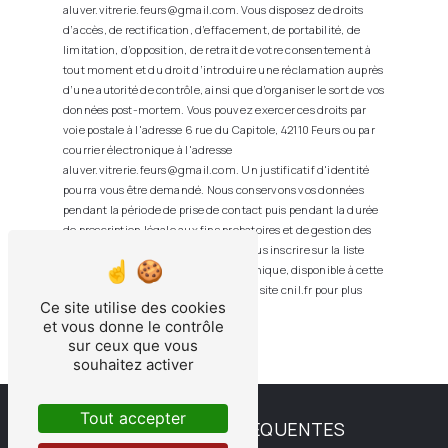
aluver.vitrerie.feurs@gmail.com. Vous disposez de droits
d’accès, de rectification, d’effacement, de portabilité, de
limitation, d’opposition, de retrait de votre consentement à
tout moment et du droit d’introduire une réclamation auprès
d’une autorité de contrôle, ainsi que d’organiser le sort de vos
données post-mortem. Vous pouvez exercer ces droits par
voie postale à l'adresse 6 rue du Capitole, 42110 Feurs ou par
courrier électronique à l'adresse
aluver.vitrerie.feurs@gmail.com. Un justificatif d'identité
pourra vous être demandé. Nous conservons vos données
pendant la période de prise de contact puis pendant la durée
de prescription légale aux fins probatoires et de gestion des
contentieux. Vous avez le droit de vous inscrire sur la liste
d'opposition au démarchage téléphonique, disponible à cette
adresse:
Bloctel.gouv.fr
. Consultez le site cnil.fr pour plus
Ce site utilise des cookies
d’informations sur vos droits.
et vous donne le contrôle
sur ceux que vous
souhaitez activer
Tout accepter
RECHERCHES FRÉQUENTES