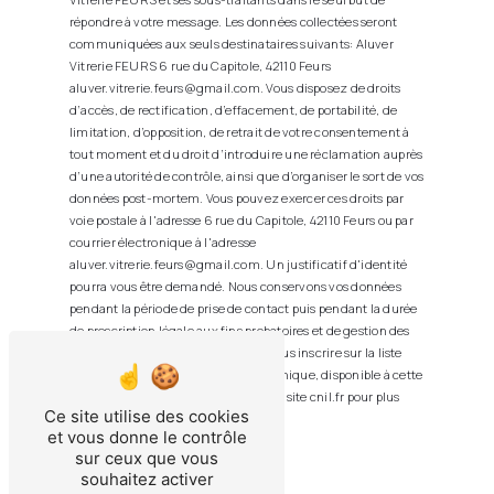
répondre à votre message. Les données collectées seront
communiquées aux seuls destinataires suivants: Aluver
Vitrerie FEURS 6 rue du Capitole, 42110 Feurs
aluver.vitrerie.feurs@gmail.com. Vous disposez de droits
d’accès, de rectification, d’effacement, de portabilité, de
limitation, d’opposition, de retrait de votre consentement à
tout moment et du droit d’introduire une réclamation auprès
d’une autorité de contrôle, ainsi que d’organiser le sort de vos
données post-mortem. Vous pouvez exercer ces droits par
voie postale à l'adresse 6 rue du Capitole, 42110 Feurs ou par
courrier électronique à l'adresse
aluver.vitrerie.feurs@gmail.com. Un justificatif d'identité
pourra vous être demandé. Nous conservons vos données
pendant la période de prise de contact puis pendant la durée
de prescription légale aux fins probatoires et de gestion des
contentieux. Vous avez le droit de vous inscrire sur la liste
d'opposition au démarchage téléphonique, disponible à cette
adresse:
Bloctel.gouv.fr
. Consultez le site cnil.fr pour plus
Ce site utilise des cookies
d’informations sur vos droits.
et vous donne le contrôle
sur ceux que vous
souhaitez activer