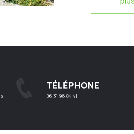
plu
TÉLÉPHONE
rs
06 31 96 84 41