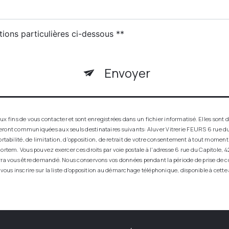
tions particulières ci-dessous **
Envoyer
ins de vous contacter et sont enregistrées dans un fichier informatisé. Elles sont de
seront communiquées aux seuls destinataires suivants: Aluver Vitrerie FEURS 6 rue du
ortabilité, de limitation, d’opposition, de retrait de votre consentement à tout momen
ortem. Vous pouvez exercer ces droits par voie postale à l'adresse 6 rue du Capitole, 42
urra vous être demandé. Nous conservons vos données pendant la période de prise de co
 vous inscrire sur la liste d'opposition au démarchage téléphonique, disponible à cette