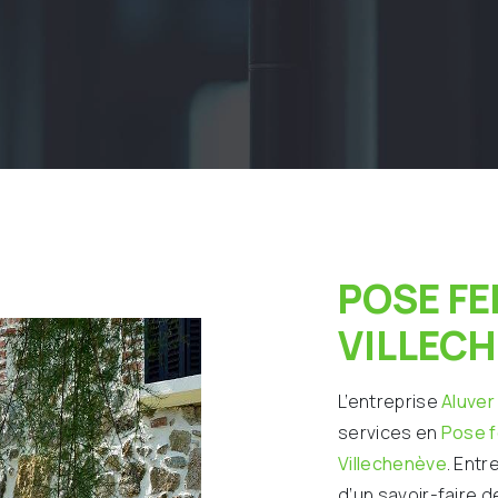
POSE FENÊTRE À
VILLEC
L’entreprise
Aluver
services en
Pose 
Villechenève
. Entr
d’un savoir-faire d