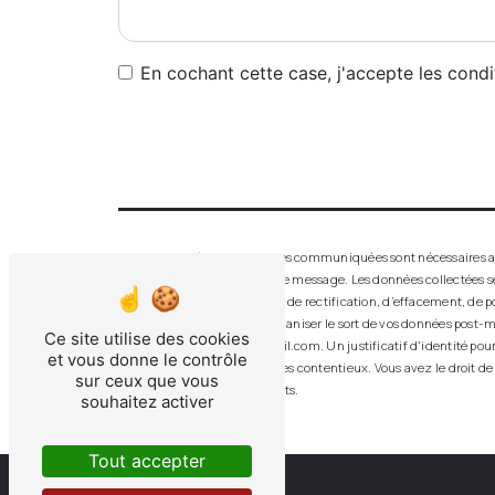
En cochant cette case, j'accepte les condi
** Les données personnelles communiquées sont nécessaires aux f
seul but de répondre à votre message. Les données collectées 
disposez de droits d’accès, de rectification, d’effacement, de p
de contrôle, ainsi que d’organiser le sort de vos données post-m
Ce site utilise des cookies
aluver.vitrerie.feurs@gmail.com. Un justificatif d'identité po
et vous donne le contrôle
probatoires et de gestion des contentieux. Vous avez le droit de
sur ceux que vous
d’informations sur vos droits.
souhaitez activer
Tout accepter