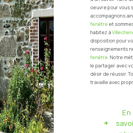
oeuvre pour vous s
accompagnons ains
fenêtre
et sommes 
habitez à
Villeche
disposition pour v
renseignements né
fenêtre
. Notre mét
le partager avec v
désir de réussir. T
travaille avec prop
En
savo