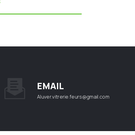
s
EMAIL
aluver.vitrerie.feurs@gmail.com