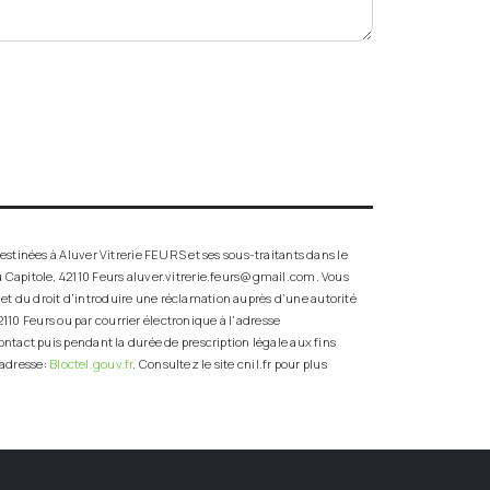
stinées à Aluver Vitrerie FEURS et ses sous-traitants dans le
 Capitole, 42110 Feurs aluver.vitrerie.feurs@gmail.com. Vous
t et du droit d’introduire une réclamation auprès d’une autorité
110 Feurs ou par courrier électronique à l'adresse
ntact puis pendant la durée de prescription légale aux fins
 adresse:
Bloctel.gouv.fr
. Consultez le site cnil.fr pour plus