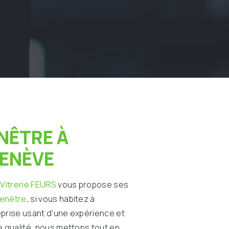
HENÈVE
 Vitrerie FEURS
vous propose ses
fenêtre
, si vous habitez à
eprise usant d’une expérience et
e qualité, nous mettons tout en