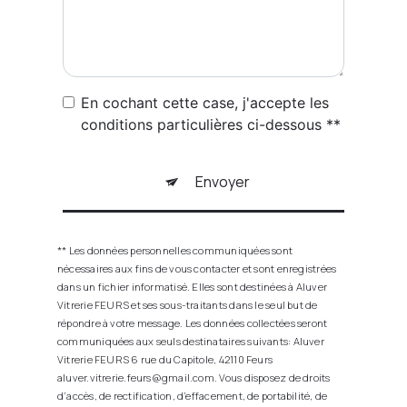
En cochant cette case, j'accepte les
conditions particulières ci-dessous **
Envoyer
** Les données personnelles communiquées sont
nécessaires aux fins de vous contacter et sont enregistrées
dans un fichier informatisé. Elles sont destinées à Aluver
Vitrerie FEURS et ses sous-traitants dans le seul but de
répondre à votre message. Les données collectées seront
communiquées aux seuls destinataires suivants: Aluver
Vitrerie FEURS 6 rue du Capitole, 42110 Feurs
aluver.vitrerie.feurs@gmail.com. Vous disposez de droits
d’accès, de rectification, d’effacement, de portabilité, de