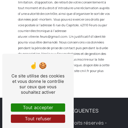
limitation, d’opposition, de retrait de votre consentement à
tout moment et du droit d’introduire une réclamation auprès
d’une autorité de contrôle, ainsi que d’organiser le sort de vos
données post-mortem. Vous pouvez exercer ces droits par
voie postale à l'adresse 6 rue du Capitole, 42110 Feurs ou par
courrier électronique à l'adresse
aluver.vitrerie.feurs@gmail.com. Un justificatif d'identité
pourra vous être demandé. Nous conservons vos données
pendant la période de prise de contact puis pendant la durée
de prescription légale aux fins probatoires et de gestion des
contentieux. Vous avez le droit de vous inscrire sur la liste
d'opposition au démarchage téléphonique, disponible à cette
adresse:
Bloctel.gouv.fr
. Consultez le site cnil.fr pour plus
Ce site utilise des cookies
d’informations sur vos droits.
et vous donne le contrôle
sur ceux que vous
souhaitez activer
Tout accepter
RECHERCHES FRÉQUENTES
Tout refuser
©
Vistalid
- 2026 - Tous droits réservés -