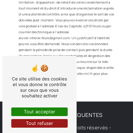
limitation, d’opposition, de retrait de votre consentement à
tout moment et du droit d’introduire une réclamation auprès
d’une autorité de contrôle, ainsi que d’organiser le sort de vos
données post-mortem. Vous pouvez exercer ces droits par
voie postale à l'adresse 6 rue du Capitole, 42110 Feurs ou par
courrier électronique à l'adresse
aluver.vitrerie.feurs@gmail.com. Un justificatif d'identité
pourra vous être demandé. Nous conservons vos données
pendant la période de prise de contact puis pendant la durée
de prescription légale aux fins probatoires et de gestion des
contentieux. Vous avez le droit de vous inscrire sur la liste
d'opposition au démarchage téléphonique, disponible à cette
adresse:
Bloctel.gouv.fr
. Consultez le site cnil.fr pour plus
Ce site utilise des cookies
d’informations sur vos droits.
et vous donne le contrôle
sur ceux que vous
souhaitez activer
Tout accepter
RECHERCHES FRÉQUENTES
Tout refuser
©
Vistalid
- 2026 - Tous droits réservés -