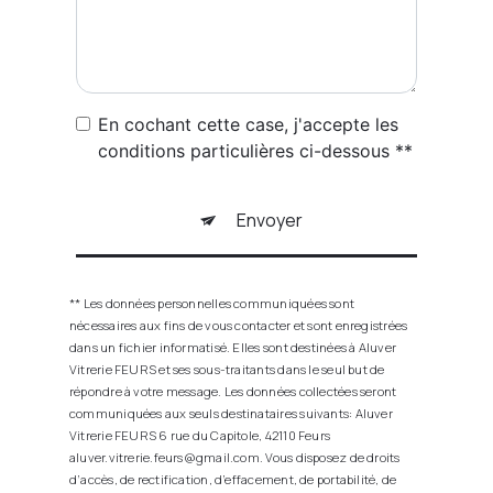
En cochant cette case, j'accepte les
conditions particulières ci-dessous **
Envoyer
** Les données personnelles communiquées sont
nécessaires aux fins de vous contacter et sont enregistrées
dans un fichier informatisé. Elles sont destinées à Aluver
Vitrerie FEURS et ses sous-traitants dans le seul but de
répondre à votre message. Les données collectées seront
communiquées aux seuls destinataires suivants: Aluver
Vitrerie FEURS 6 rue du Capitole, 42110 Feurs
aluver.vitrerie.feurs@gmail.com. Vous disposez de droits
d’accès, de rectification, d’effacement, de portabilité, de