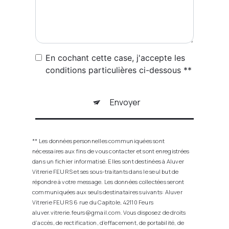
En cochant cette case, j'accepte les
conditions particulières ci-dessous **
Envoyer
** Les données personnelles communiquées sont
nécessaires aux fins de vous contacter et sont enregistrées
dans un fichier informatisé. Elles sont destinées à Aluver
Vitrerie FEURS et ses sous-traitants dans le seul but de
répondre à votre message. Les données collectées seront
communiquées aux seuls destinataires suivants: Aluver
Vitrerie FEURS 6 rue du Capitole, 42110 Feurs
aluver.vitrerie.feurs@gmail.com. Vous disposez de droits
d’accès, de rectification, d’effacement, de portabilité, de