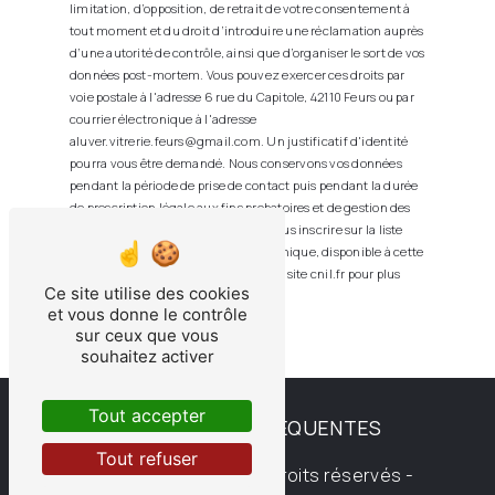
limitation, d’opposition, de retrait de votre consentement à
tout moment et du droit d’introduire une réclamation auprès
d’une autorité de contrôle, ainsi que d’organiser le sort de vos
données post-mortem. Vous pouvez exercer ces droits par
voie postale à l'adresse 6 rue du Capitole, 42110 Feurs ou par
courrier électronique à l'adresse
aluver.vitrerie.feurs@gmail.com. Un justificatif d'identité
pourra vous être demandé. Nous conservons vos données
pendant la période de prise de contact puis pendant la durée
de prescription légale aux fins probatoires et de gestion des
contentieux. Vous avez le droit de vous inscrire sur la liste
d'opposition au démarchage téléphonique, disponible à cette
adresse:
Bloctel.gouv.fr
. Consultez le site cnil.fr pour plus
Ce site utilise des cookies
d’informations sur vos droits.
et vous donne le contrôle
sur ceux que vous
souhaitez activer
Tout accepter
RECHERCHES FRÉQUENTES
Tout refuser
©
Vistalid
- 2026 - Tous droits réservés -